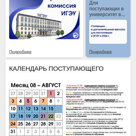
И
Для
поступающих в
университет в
2026 году и
контрактников,
обучающихся в
ИГЭУ
Подробнее
Подробнее
КАЛЕНДАРЬ ПОСТУПАЮЩЕГО