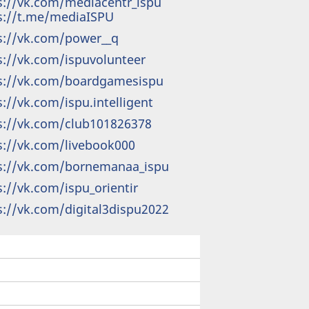
s://vk.com/mediacentr_ispu
s://t.me/mediaISPU
s://vk.com/power__q
s://vk.com/ispuvolunteer
s://vk.com/boardgamesispu
s://vk.com/ispu.intelligent
s://vk.com/club101826378
s://vk.com/livebook000
s://vk.com/bornemanaa_ispu
s://vk.com/ispu_orientir
s://vk.com/digital3dispu2022