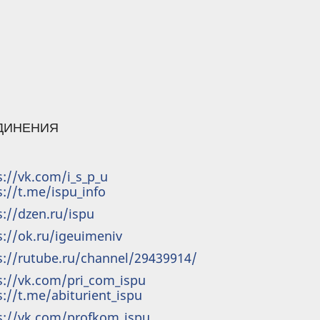
ЕДИНЕНИЯ
s://vk.com/i_s_p_u
s://t.me/ispu_info
s://dzen.ru/ispu
s://ok.ru/igeuimeniv
s://rutube.ru/channel/29439914/
s://vk.com/pri_com_ispu
s://t.me/abiturient_ispu
s://vk.com/profkom_ispu