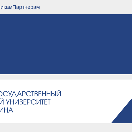
никам
Партнерам