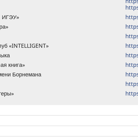
http
http
ы ИГЭУ»
http
ра»
http
http
луб «INTELLIGENT»
http
зыка
http
ая книга»
http
имени Борнемана
http
http
теры»
http