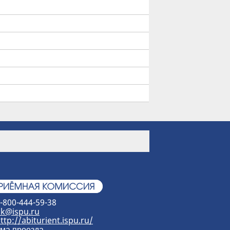
-800-444-59-38
k@ispu.ru
ttp://abiturient.ispu.ru/
ма проезда