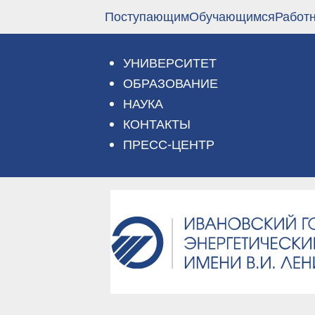
Перейти
Поступающим
Обучающимся
Работ
к
основному
содержанию
УНИВЕРСИТЕТ
ОБРАЗОВАНИЕ
НАУКА
КОНТАКТЫ
ПРЕСС-ЦЕНТР