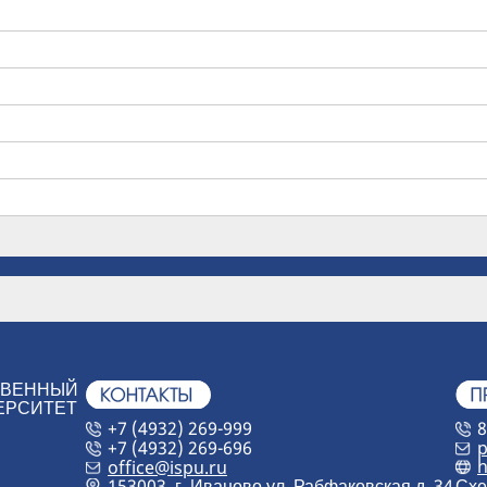
ТВЕННЫЙ
ЕРСИТЕТ
+7 (4932) 269-999
8
+7 (4932) 269-696
p
h
office@ispu.ru
153003, г. Иваново ул. Рабфаковская д. 34
Схе