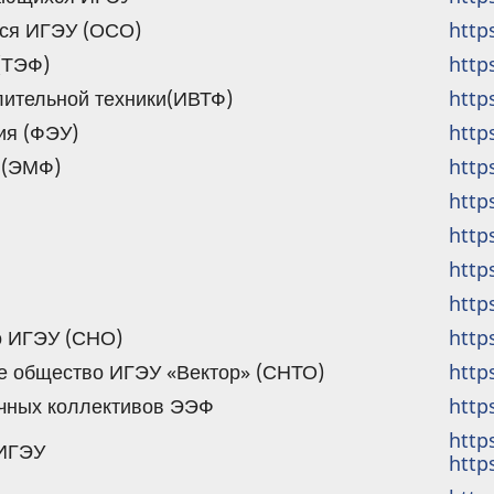
ся ИГЭУ (ОСО)
http
(ТЭФ)
http
лительной техники(ИВТФ)
http
ия (ФЭУ)
http
 (ЭМФ)
http
http
http
http
http
о ИГЭУ (СНО)
http
ое общество ИГЭУ «Вектор» (СНТО)
http
аучных коллективов ЭЭФ
http
http
 ИГЭУ
http