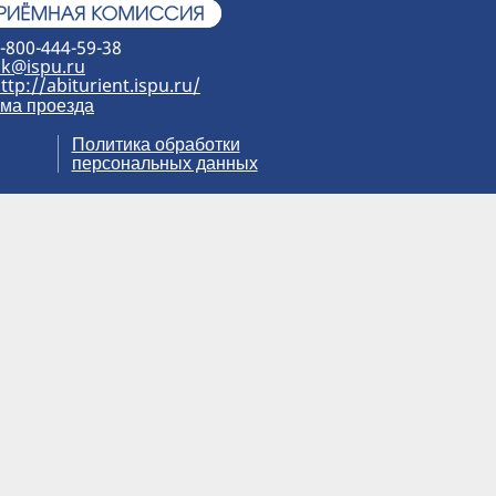
-800-444-59-38
k@ispu.ru
ttp://abiturient.ispu.ru/
ма проезда
Политика обработки
персональных данных
а). При использовании материалов
аетесь с использованием файлов cookie и