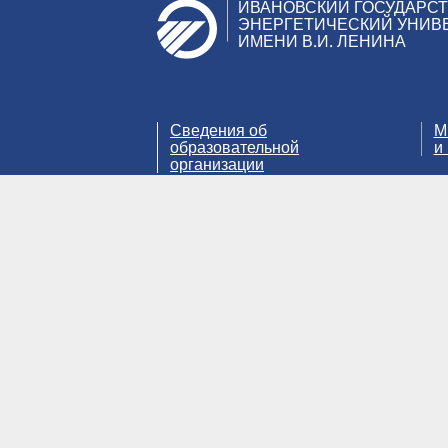
ИВАНОВСКИЙ ГОСУДАРС
ЭНЕРГЕТИЧЕСКИЙ УНИВ
ИМЕНИ В.И. ЛЕНИНА
Сведения об
М
образовательной
и
организации
© 2008 - 2026 ИГЭУ (Ивановский госу
портала ссылка на портал обязательна
Использование файлов cookie
Мы используем файлы cookie для улучшения работы
политикой ИГЭУ в отношении обработки персональ
Отказаться