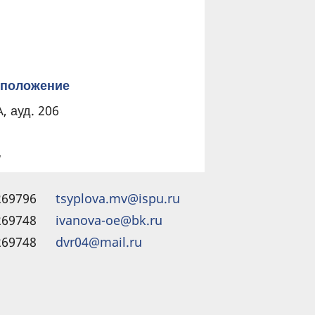
положение
А, ауд. 206
/
269796
tsyplova.mv@ispu.ru
269748
ivanova-oe@bk.ru
269748
dvr04@mail.ru