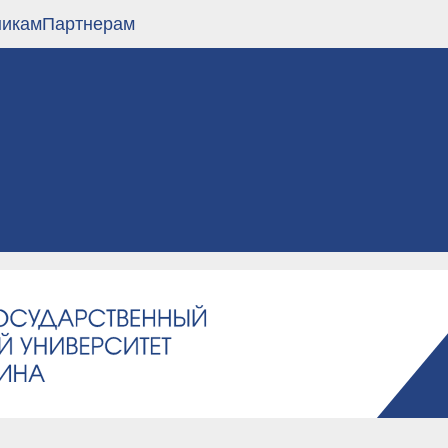
никам
Партнерам