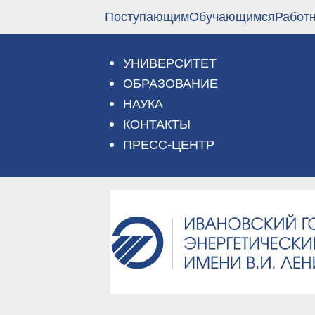
Перейти
Поступающим
Обучающимся
Работ
к
основному
содержанию
УНИВЕРСИТЕТ
ОБРАЗОВАНИЕ
НАУКА
КОНТАКТЫ
ПРЕСС-ЦЕНТР