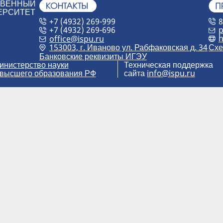
ТВЕННЫЙ
ЕРСИТЕТ
+7 (4932) 269-999
8
+7 (4932) 269-696
p
h
office@ispu.ru
153003, г. Иваново ул. Рабфаковская д. 34
Схе
Банковские реквизиты ИГЭУ
инистерство науки
Техническая поддержка
 высшего образования РФ
сайта
info@ispu.ru
дарственный энергетический университет имени В.И. Ленин
.
 сайта. Продолжая пользоваться сайтом, вы соглаш
ных данных
.