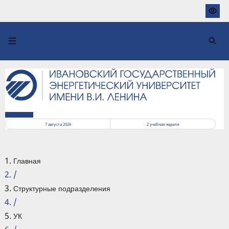
Перейти
к
основному
содержанию
РАСПИСАНИЕ
7 августа 2026
2
учебная неделя
Главная
/
Структурные подразделения
/
УК