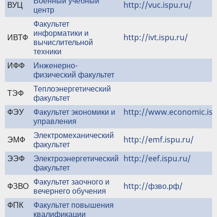
Военный учебный
ВУЦ
http://vuc.ispu.ru/
центр
Факультет
информатики и
ИВТФ
http://ivt.ispu.ru/
вычислительной
техники
ИФФ
Инженерно-
физический факультет
Теплоэнергетический
ТЭФ
факультет
ФЭУ
Факультет экономики и
http://www.economic.isp
управления
Электромеханический
ЭМФ
http://emf.ispu.ru/
факультет
ЭЭФ
Электроэнергетический
http://eef.ispu.ru/
факультет
Факультет заочного и
ФЗВО
http://фзво.рф/
вечернего обучения
ФПК
Факультет повышения
квалификации