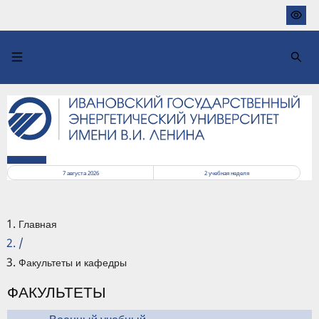
Перейти
к
основному
содержанию
РАСПИСАНИЕ
7 августа 2026
2
учебная неделя
Главная
/
Факультеты и кафедры
ФАКУЛЬТЕТЫ