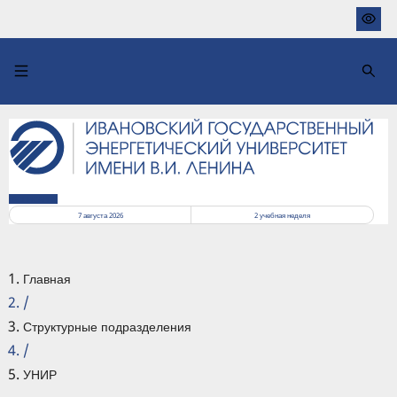
Перейти
к
основному
содержанию
РАСПИСАНИЕ
7 августа 2026
2
учебная неделя
Главная
/
Структурные подразделения
/
УНИР