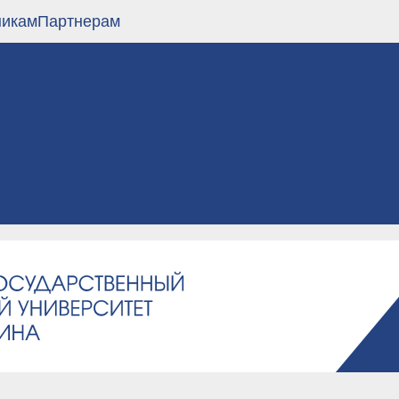
никам
Партнерам