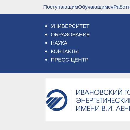
Перейти
Поступающим
Обучающимся
Работ
к
основному
содержанию
УНИВЕРСИТЕТ
ОБРАЗОВАНИЕ
НАУКА
КОНТАКТЫ
ПРЕСС-ЦЕНТР