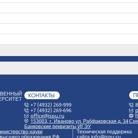
ТВЕННЫЙ
ЕРСИТЕТ
+7 (4932) 269-999
8
+7 (4932) 269-696
p
h
office@ispu.ru
153003, г. Иваново ул. Рабфаковская д. 34
Схе
Банковские реквизиты ИГЭУ
инистерство науки
Техническая поддержка
 высшего образования РФ
сайта
info@ispu.ru