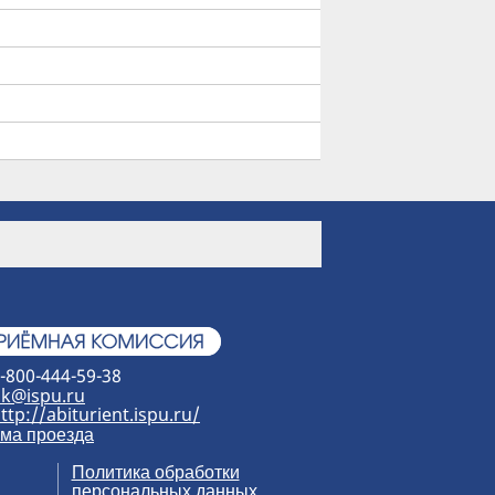
-800-444-59-38
k@ispu.ru
ttp://abiturient.ispu.ru/
ма проезда
Политика обработки
персональных данных