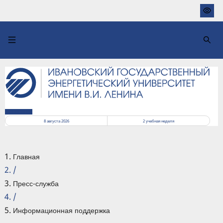
Перейти
к
основному
содержанию
РАСПИСАНИЕ
8 августа 2026
2
учебная неделя
Главная
/
Пресс-служба
/
Информационная поддержка