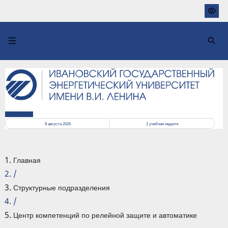
Перейти
к
основному
содержанию
РАСПИСАНИЕ
8 августа 2026
2
учебная неделя
Главная
/
Структурные подразделения
/
Центр компетенций по релейной защите и автоматике