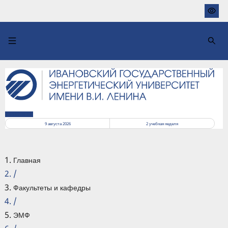
Перейти
к
основному
содержанию
РАСПИСАНИЕ
9 августа 2026
2
учебная неделя
Главная
/
Факультеты и кафедры
/
ЭМФ