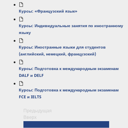
Курсы: «Французский язык»
Курсы: Индивидуальные занятия по иностранному
языку
Курсы: Иностранные языки для студентов
(английский, немецкий, французский)
Курсы: Подготовка к международным экзаменам
DALF и DELF
Курсы: Подготовка к международным экзаменам
FCE и IELTS
Предыдущая
ПЕРЕКРЁСТНЫЕ
Вверх
ССЫЛКИ
Курсы ИВЦ: ул. Рабфаковская, д. 34 (корпус «Б», ауд. 238, 2 этаж) →