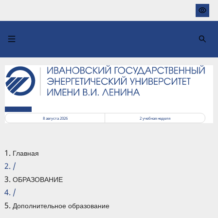
Перейти
к
основному
содержанию
РАСПИСАНИЕ
8 августа 2026
2
учебная неделя
Главная
/
ОБРАЗОВАНИЕ
/
Дополнительное образование