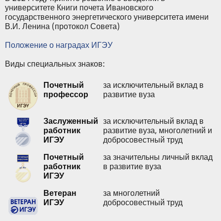
университете Книги почета Ивановского
государственного энергетического университета имени
В.И. Ленина (протокол Совета)
Положение о наградах ИГЭУ
Виды специальных знаков:
Почетный
за исключительный вклад в
профессор
развитие вуза
Заслуженный
за исключительный вклад в
работник
развитие вуза, многолетний и
ИГЭУ
добросовестный труд
Почетный
за значительны личный вклад
работник
в развитие вуза
ИГЭУ
Ветеран
за многолетний
ИГЭУ
добросовестный труд