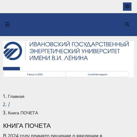
Перейти
к
основному
содержанию
РАСПИСАНИЕ
9 августа 2026
2
учебная неделя
Главная
/
Книга ПОЧЕТА
КНИГА ПОЧЕТА
В 2024 году принято решение о введении в