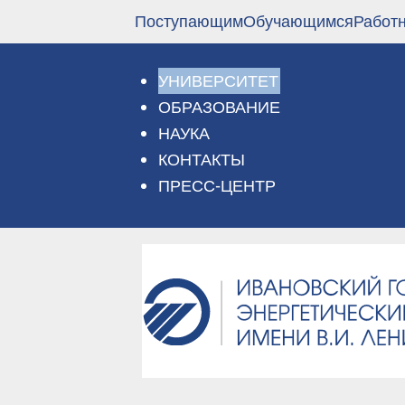
Перейти
Поступающим
Обучающимся
Работ
к
основному
содержанию
УНИВЕРСИТЕТ
ОБРАЗОВАНИЕ
НАУКА
КОНТАКТЫ
ПРЕСС-ЦЕНТР