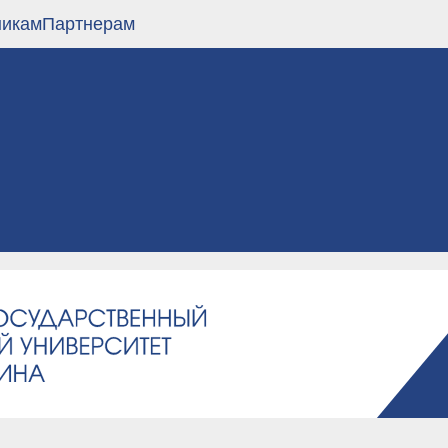
никам
Партнерам