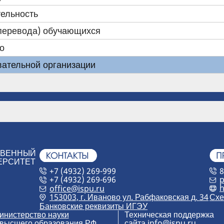
ельность
(перевода) обучающихся
о
вательной организации
ТВЕННЫЙ
ЕРСИТЕТ
+7 (4932) 269-999
8
+7 (4932) 269-696
p
h
office@ispu.ru
153003, г. Иваново ул. Рабфаковская д. 34
Схе
Банковские реквизиты ИГЭУ
инистерство науки
Техническая поддержка
 высшего образования РФ
сайта
info@ispu.ru