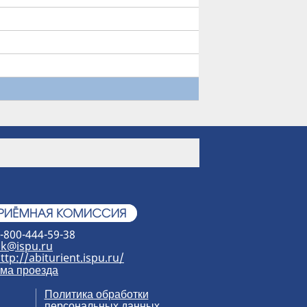
-800-444-59-38
k@ispu.ru
ttp://abiturient.ispu.ru/
ма проезда
Политика обработки
персональных данных