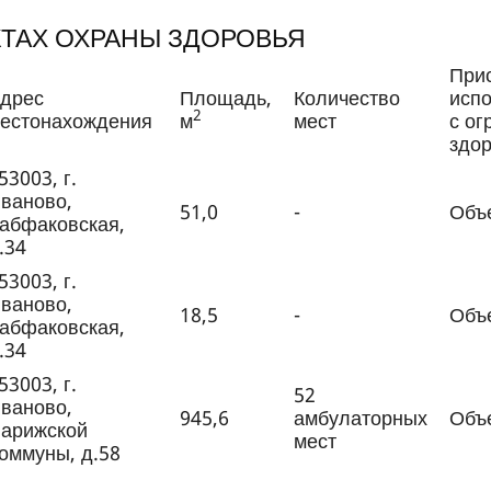
ТАХ ОХРАНЫ ЗДОРОВЬЯ
При
дрес
Площадь,
Количество
исп
2
естонахождения
м
мест
с о
здо
53003, г.
ваново,
51,0
-
Объе
абфаковская,
.34
53003, г.
ваново,
18,5
-
Объе
абфаковская,
.34
53003, г.
52
ваново,
945,6
амбулаторных
Объе
арижской
мест
оммуны, д.58