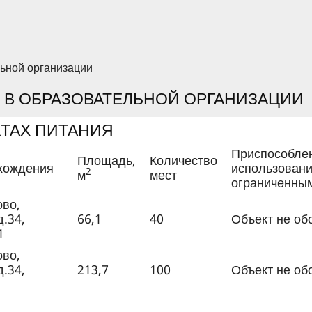
льной организации
 В ОБРАЗОВАТЕЛЬНОЙ ОРГАНИЗАЦИИ
ТАХ ПИТАНИЯ
Приспособле
Площадь,
Количество
хождения
использовани
2
м
мест
ограниченны
ово,
.34,
66,1
40
Объект не об
1
ово,
.34,
213,7
100
Объект не об