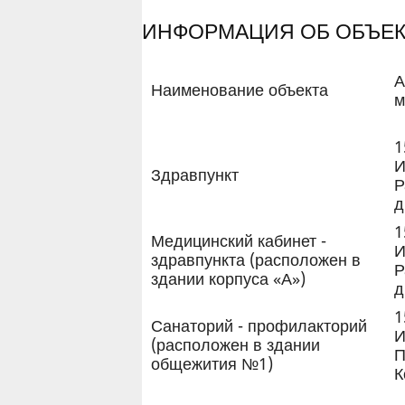
ИНФОРМАЦИЯ ОБ ОБЪЕК
А
Наименование объекта
м
1
И
Здравпункт
Р
д
1
Медицинский кабинет -
И
здравпункта (расположен в
Р
здании корпуса «А»)
д
1
Санаторий - профилакторий
И
(расположен в здании
П
общежития №1)
К