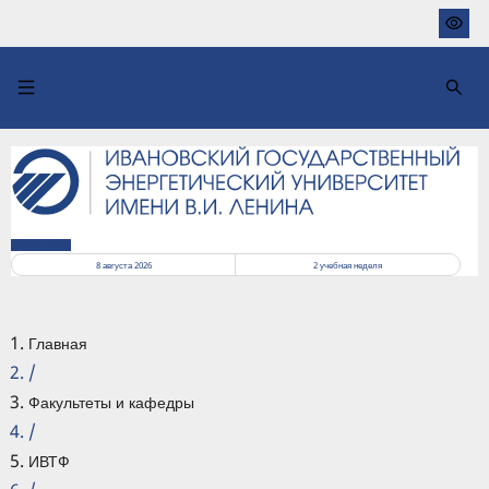
Перейти
к
основному
содержанию
РАСПИСАНИЕ
8 августа 2026
2
учебная неделя
Главная
/
Факультеты и кафедры
/
ИВТФ