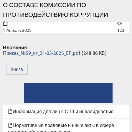
О СОСТАВЕ КОМИССИИ ПО
ПРОТИВОДЕЙСТВИЮ КОРРУПЦИИ
1 Апреля 2025
123
Вложения
Приказ_№59_от_31-03-2025_EP.pdf
(248.86 КБ)
Книга
← Нормативные правовые и иные акты в сфере противодействия коррупции
ПЕРЕКРЁСТНЫЕ
⤊ Вверх
ССЫЛКИ
Положение о комиссии по противодействию коррупции в ИГЭУ →
КНИГИ
Информация для лиц с ОВЗ и инвалидностью
ДЛЯ
Нормативные правовые и иные акты в сфере
противодействия коррупции