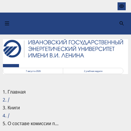
Перейти
к
основному
содержанию
РАСПИСАНИЕ
7 августа 2026
2
учебная неделя
Главная
/
Книги
/
О составе комиссии п...