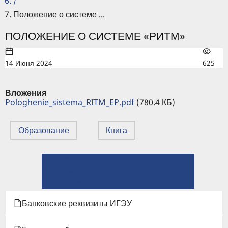
/
Положение о системе ...
ПОЛОЖЕНИЕ О СИСТЕМЕ «РИТМ»
14 Июня 2024
625
Вложения
Pologhenie_sistema_RITM_EP.pdf
(780.4 КБ)
Образование
Книга
← Положение о самостоятельной работе студентов
ПЕРЕКРЁСТНЫЕ
⤊ Вверх
ССЫЛКИ
Положение о служебных командировках работников ИГЭУ →
КНИГИ
Банковские реквизиты ИГЭУ
ДЛЯ