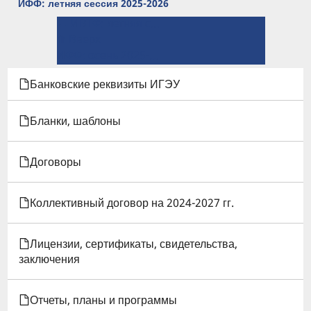
ИФФ: летняя сессия 2025-2026
← ИВТФ: летняя сессия 2025-2026
ПЕРЕКРЁСТНЫЕ
⤊ Вверх
ССЫЛКИ
ИФФ: осень 2025-2026 →
КНИГИ
Банковские реквизиты ИГЭУ
ДЛЯ
Бланки, шаблоны
ИФФ:
Договоры
РАСПИСАНИЕ
Коллективный договор на 2024-2027 гг.
Лицензии, сертификаты, свидетельства,
заключения
Отчеты, планы и программы