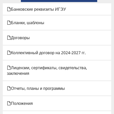
КНИГИ
Банковские реквизиты ИГЭУ
ДЛЯ
Бланки, шаблоны
ПОЛОЖЕНИЕ
Договоры
О
ВЫПУСКНОЙ
Коллективный договор на 2024-2027 гг.
КВАЛИФИКАЦИОННОЙ
Лицензии, сертификаты, свидетельства,
РАБОТЕ
заключения
ОБУЧАЮЩИХСЯ
Отчеты, планы и программы
Положения