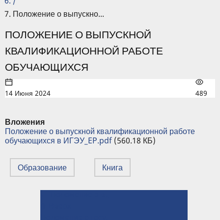
/
Положение о выпускно...
ПОЛОЖЕНИЕ О ВЫПУСКНОЙ
КВАЛИФИКАЦИОННОЙ РАБОТЕ
ОБУЧАЮЩИХСЯ
14 Июня 2024
489
Вложения
Положение о выпускной квалификационной работе
обучающихся в ИГЭУ_EP.pdf
(560.18 КБ)
Образование
Книга
← Положение о внутренней системе оценки качества образования в ИГЭУ
ПЕРЕКРЁСТНЫЕ
⤊ Вверх
ССЫЛКИ
Положение о государственной итоговой аттестации в аспирантуре →