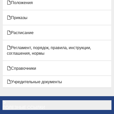
В
Положения
ВЕСЕННЕМ
Приказы
СЕМЕСТРЕ
2025/2026
Расписание
УЧ.Г.
Регламент, порядок, правила, инструкции,
соглашения, нормы
Справочники
Учредительные документы
ПОЛЕЗНЫЕ ССЫЛКИ