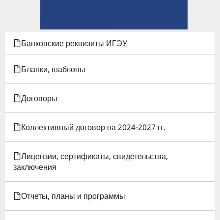
ПЕРЕКРЁСТНЫЕ
⤊ Вверх
ССЫЛКИ
Приказ: О проведении текущего контроля успеваемости обучающихся в осеннем семестре 2025/2026 уч г. →
КНИГИ
Банковские реквизиты ИГЭУ
ДЛЯ
Бланки, шаблоны
ПРИКАЗ:
Договоры
О
ПРОВЕДЕНИИ
Коллективный договор на 2024-2027 гг.
ТЕКУЩЕГО
Лицензии, сертификаты, свидетельства,
КОНТРОЛЯ
заключения
УСПЕВАЕМОСТИ
Отчеты, планы и программы
ОБУЧАЮЩИХСЯ