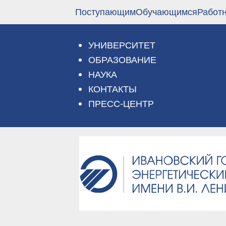
Перейти
Поступающим
Обучающимся
Работ
к
основному
содержанию
УНИВЕРСИТЕТ
ОБРАЗОВАНИЕ
НАУКА
КОНТАКТЫ
ПРЕСС-ЦЕНТР