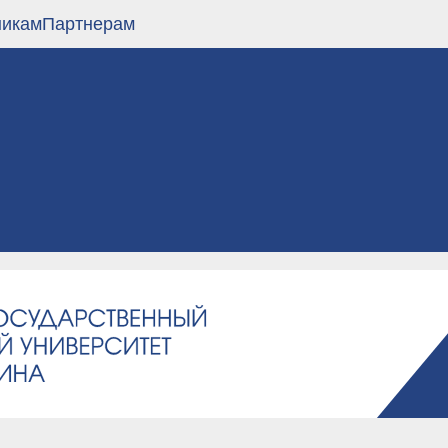
никам
Партнерам