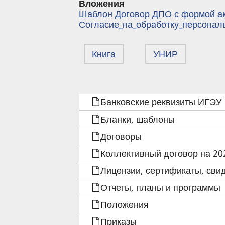
Вложения
Шаблон Договор ДПО с формой ак
Согласие_на_обработку_персонал
Книга
УНИР
ПЕРЕКРЁСТНЫЕ
Банковские реквизиты ИГЭУ
ССЫЛКИ
Бланки, шаблоны
КНИГИ
Договоры
Коллективный договор на 202
ДЛЯ
Лицензии, сертификаты, сви
УНИР:
Отчеты, планы и программы
БЛАНКИ
Положения
Приказы