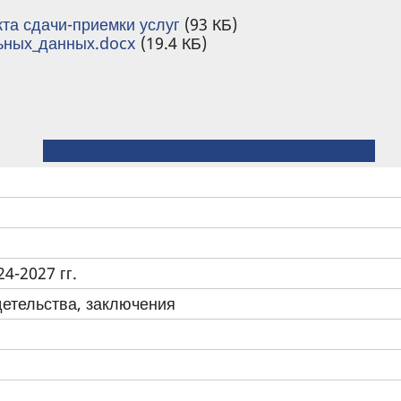
та сдачи-приемки услуг
(93 КБ)
ьных_данных.docx
(19.4 КБ)
← УНИР: Бланки для оформления ВТК на обучение специалистов
⤊ Вверх
Шаблон диплома, благодарности →
4-2027 гг.
детельства, заключения