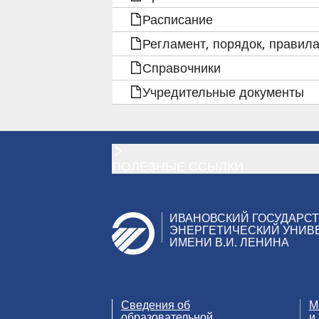
ДЛЯ
Расписание
ОФОРМЛЕНИЯ
Регламент, порядок, правила
ДОГОВОРА
Справочники
Учредительные документы
НА
ОКАЗАНИЕ
ПЛАТНЫХ
ПОЛЕЗНЫЕ ССЫЛКИ
ОБРАЗОВАТЕЛЬНЫХ
ИВАНОВСКИЙ ГОСУДАРС
УСЛУГ
ЭНЕРГЕТИЧЕСКИЙ УНИВ
ИМЕНИ В.И. ЛЕНИНА
ПО
ПОВЫШЕНИЮ
Сведения об
М
образовательной
и