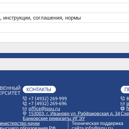
, инструкции, соглашения, нормы
ТВЕННЫЙ
ЕРСИТЕТ
+7 (4932) 269-999
8
+7 (4932) 269-696
p
h
office@ispu.ru
153003, г. Иваново ул. Рабфаковская д. 34
Схе
Банковские реквизиты ИГЭУ
инистерство науки
Техническая поддержка
 высшего образования РФ
сайта
info@ispu.ru