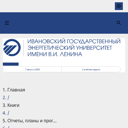
Перейти
к
основному
содержанию
РАСПИСАНИЕ
7 августа 2026
2
учебная неделя
Главная
/
Книги
/
Отчеты, планы и прог...