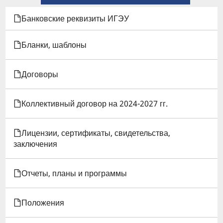
КНИГИ
Банковские реквизиты ИГЭУ
ДЛЯ
Бланки, шаблоны
МОНИТОРИНГ
Договоры
ЭФФЕКТИВНОСТИ
РАСХОДОВАНИЯ
Коллективный договор на 2024-2027 гг.
СРЕДСТВ
Лицензии, сертификаты, свидетельства,
НА
заключения
ОРГАНИЗАЦИЮ
Отчеты, планы и программы
КУЛЬТУРНО-
МАССОВОЙ,
Положения
ФИЗКУЛЬТУРНОЙ