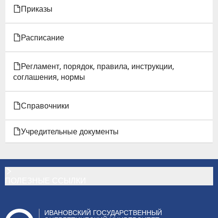
Приказы
И
СПОРТИВНОЙ,
Расписание
ОЗДОРОВИТЕЛЬНОЙ
Регламент, порядок, правила, инструкции,
РАБОТЫ
соглашения, нормы
С
Справочники
ОБУЧАЮЩИМИСЯ
Учредительные документы
ПОЛЕЗНЫЕ ССЫЛКИ
ИВАНОВСКИЙ ГОСУДАРСТВЕННЫЙ