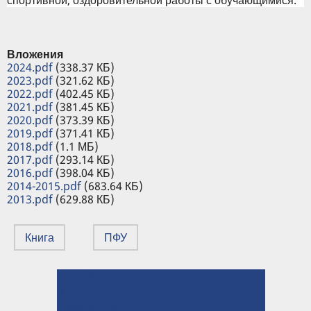
Вложения
2024.pdf
(338.37 КБ)
2023.pdf
(321.62 КБ)
2022.pdf
(402.45 КБ)
2021.pdf
(381.45 КБ)
2020.pdf
(373.39 КБ)
2019.pdf
(371.41 КБ)
2018.pdf
(1.1 МБ)
2017.pdf
(293.14 КБ)
2016.pdf
(398.04 КБ)
2014-2015.pdf
(683.64 КБ)
2013.pdf
(629.88 КБ)
Книга
ПФУ
← ИИАЯ: программа профессиональной переподготовки «Переводчик в сфере профессиональной коммуникации»
ПЕРЕКРЁСТНЫЕ
⤊ Вверх
ССЫЛКИ
Отчет о результатах самообследования вуза →