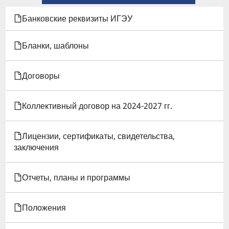
КНИГИ
Банковские реквизиты ИГЭУ
ДЛЯ
Бланки, шаблоны
ПОЛОЖЕНИЕ
Договоры
О
ЛИКВИДАЦИИ
Коллективный договор на 2024-2027 гг.
АКАДЕМИЧЕСКОЙ
Лицензии, сертификаты, свидетельства,
ЗАДОЛЖЕННОСТИ
заключения
ОБУЧАЮЩИМИСЯ
Отчеты, планы и программы
Положения