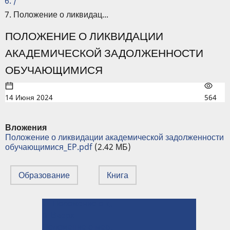
/
Положение о ликвидац...
ПОЛОЖЕНИЕ О ЛИКВИДАЦИИ
АКАДЕМИЧЕСКОЙ ЗАДОЛЖЕННОСТИ
ОБУЧАЮЩИМИСЯ
14 Июня 2024
564
Вложения
Положение о ликвидации академической задолженности
обучающимися_EP.pdf
(2.42 МБ)
Образование
Книга
← Положение о контроле учебной деятельности обучающихся по программам высшего образования в ИГЭУ
ПЕРЕКРЁСТНЫЕ
⤊ Вверх
ССЫЛКИ
Положение о мерах поддержки участников СВО, а также детей участников СВО, обучающихся в ИГЭУ →