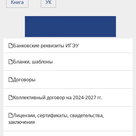
Книга
УК
← График проведения аттестации ППС
ПЕРЕКРЁСТНЫЕ
⤊ Вверх
ССЫЛКИ
ИВТФ: расписание →
КНИГИ
Банковские реквизиты ИГЭУ
ДЛЯ
Бланки, шаблоны
ГРАФИК
Договоры
ПРОХОЖДЕНИЯ
ВЫБОРОВ
Коллективный договор на 2024-2027 гг.
НА
Лицензии, сертификаты, свидетельства,
ДОЛЖНОСТИ
заключения
ДЕКАНА