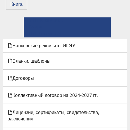
Книга
← ИВТФ: зимняя сессия 2025-2026
ПЕРЕКРЁСТНЫЕ
⤊ Вверх
ССЫЛКИ
ИВТФ: летняя сессия 2025-2026 →
КНИГИ
Банковские реквизиты ИГЭУ
ДЛЯ
Бланки, шаблоны
ИВТФ:
Договоры
ВЕСНА
2025-
Коллективный договор на 2024-2027 гг.
2026
Лицензии, сертификаты, свидетельства,
заключения