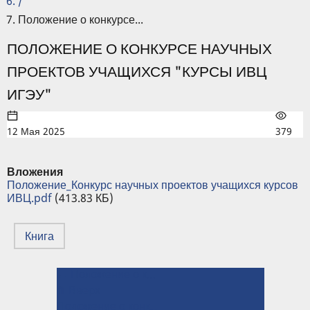
/
Положение о конкурсе...
ПОЛОЖЕНИЕ О КОНКУРСЕ НАУЧНЫХ
ПРОЕКТОВ УЧАЩИХСЯ "КУРСЫ ИВЦ
ИГЭУ"
12 Мая 2025
379
Вложения
Положение_Конкурс научных проектов учащихся курсов
ИВЦ.pdf
(413.83 КБ)
Книга
← Положение о конкурсе «Мисс и Мистер общежитие - 2026»
ПЕРЕКРЁСТНЫЕ
⤊ Вверх
ССЫЛКИ
Положение о конкурсе учебных изданий и монографий →