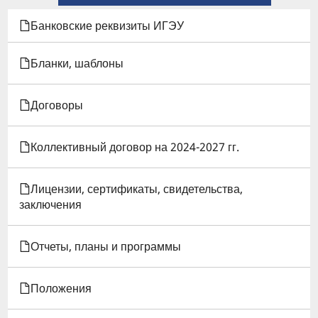
КНИГИ
Банковские реквизиты ИГЭУ
ДЛЯ
Бланки, шаблоны
ПОЛОЖЕНИЕ
Договоры
О
КОНКУРСЕ
Коллективный договор на 2024-2027 гг.
НАУЧНЫХ
Лицензии, сертификаты, свидетельства,
ПРОЕКТОВ
заключения
УЧАЩИХСЯ
Отчеты, планы и программы
"КУРСЫ
ИВЦ
Положения
ИГЭУ"