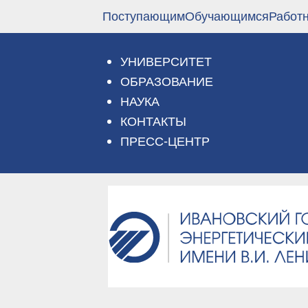
Перейти
Поступающим
Обучающимся
Работ
к
основному
содержанию
УНИВЕРСИТЕТ
ОБРАЗОВАНИЕ
НАУКА
КОНТАКТЫ
ПРЕСС-ЦЕНТР