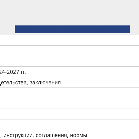
← Бланк платежки за обучение
⤊ Вверх
Бланки договоров об оказании платных образовательных услуг и дополнительных соглашений к ним →
4-2027 гг.
детельства, заключения
, инструкции, соглашения, нормы