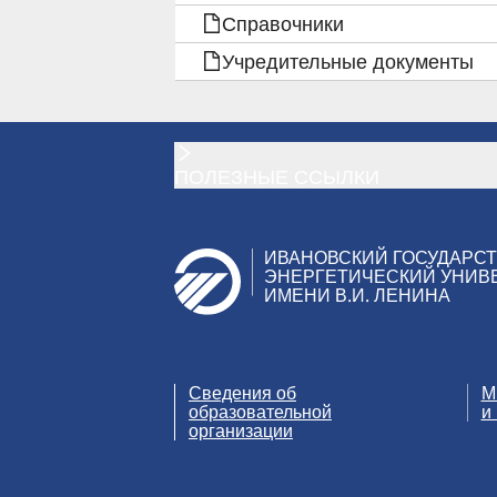
ПОДГОТОВКЕ
Справочники
Учредительные документы
ОБУЧАЮЩИХСЯ
ПОЛЕЗНЫЕ ССЫЛКИ
ИВАНОВСКИЙ ГОСУДАРС
ЭНЕРГЕТИЧЕСКИЙ УНИВ
ИМЕНИ В.И. ЛЕНИНА
Сведения об
М
образовательной
и
организации