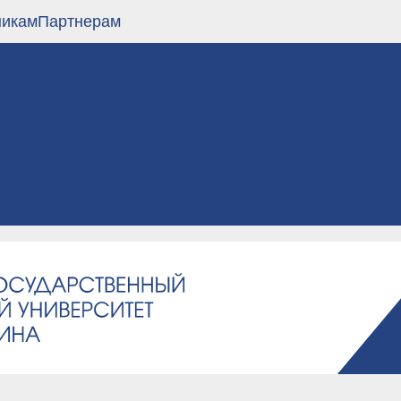
никам
Партнерам