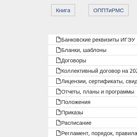
Книга
ОППТиРМС
ПЕРЕКРЁСТНЫЕ
Банковские реквизиты ИГЭУ
ССЫЛКИ
Бланки, шаблоны
КНИГИ
Договоры
Коллективный договор на 202
ДЛЯ
Лицензии, сертификаты, сви
БЛАНКИ
Отчеты, планы и программы
ДОГОВОРОВ
Положения
Приказы
О
Расписание
ПРАКТИЧЕСКОЙ
Регламент, порядок, правила