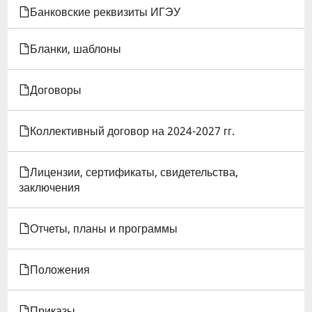
КНИГИ
Банковские реквизиты ИГЭУ
ДЛЯ
Бланки, шаблоны
ПОЛОЖЕНИЕ
Договоры
О
ПОДРАЗДЕЛЕНИИ:
Коллективный договор на 2024-2027 гг.
УПРАВЛЕНИЕ
Лицензии, сертификаты, свидетельства,
НАУЧНО-
заключения
ИССЛЕДОВАТЕЛЬСКИХ
Отчеты, планы и программы
РАБОТ
Положения
Приказы