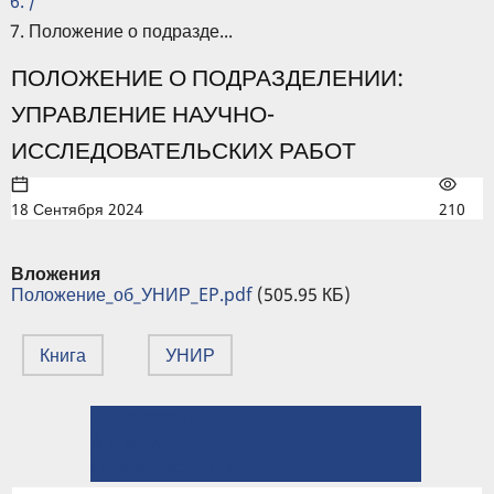
/
Положение о подразде...
ПОЛОЖЕНИЕ О ПОДРАЗДЕЛЕНИИ:
УПРАВЛЕНИЕ НАУЧНО-
ИССЛЕДОВАТЕЛЬСКИХ РАБОТ
18 Сентября 2024
210
Вложения
Положение_об_УНИР_EP.pdf
(505.95 КБ)
Книга
УНИР
← Положение о подразделении: Управление кадров
ПЕРЕКРЁСТНЫЕ
⤊ Вверх
ССЫЛКИ
Положение о подразделении: Управление по ВРиСО →